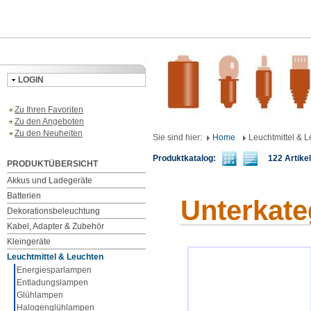
LOGIN
Zu Ihren Favoriten
Zu den Angeboten
Zu den Neuheiten
Sie sind hier:
Home
Leuchtmittel & 
Produktkatalog:
122 Artikel 
PRODUKTÜBERSICHT
Akkus und Ladegeräte
Batterien
Unterkate
Dekorationsbeleuchtung
Kabel, Adapter & Zubehör
Kleingeräte
Leuchtmittel & Leuchten
Energiesparlampen
Entladungslampen
Glühlampen
Halogenglühlampen