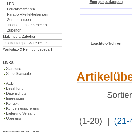
Energiesparlampen
LED
Leuchtstoffröhren
Parabol-/Reflektorlampen
Sonderlampen
Taschenlampenbirnchen
Zubehör
Multimedia-Zubehör
Taschenlampen & Leuchten
Leuchtstoffröhren
Werkstatt- & Reinigungsbedarf
LINKS
Startseite
Artikelüb
Shop-Startseite
AGB
Bezahlung
Sortie
Datenschutz
Impressum
Kontakt
Kundenregistrierung
Lieferung/Versand
(1-20)
|
(21-
Über uns