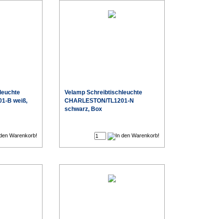
leuchte
Velamp Schreibtischleuchte
1-B weiß,
CHARLESTON/TL1201-N
schwarz, Box
€
€