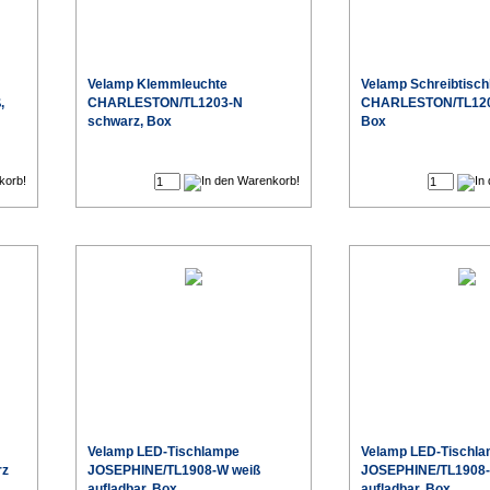
Velamp Klemmleuchte
Velamp Schreibtisch
,
CHARLESTON/TL1203-N
CHARLESTON/TL1201
schwarz, Box
Box
€
€
Velamp LED-Tischlampe
Velamp LED-Tischl
rz
JOSEPHINE/TL1908-W weiß
JOSEPHINE/TL1908-
aufladbar, Box
aufladbar, Box