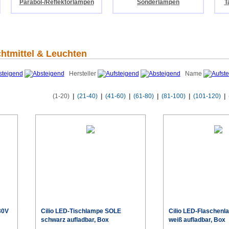
Parabol-/Reflektorlampen
Sonderlampen
T
chtmittel & Leuchten
Hersteller
Name
(1-20)
|
(21-40)
|
(41-60)
|
(61-80)
|
(81-100)
|
(101-120)
|
30V
Cilio LED-Tischlampe SOLE
Cilio LED-Flaschen
schwarz aufladbar, Box
weiß aufladbar, Box