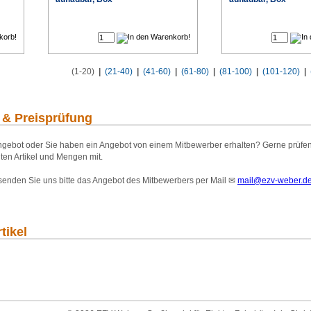
€
€
(1-20)
|
(21-40)
|
(41-60)
|
(61-80)
|
(81-100)
|
(101-120)
|
 & Preisprüfung
gebot oder Sie haben ein Angebot von einem Mitbewerber erhalten? Gerne prüfen wi
ten Artikel und Mengen mit.
 senden Sie uns bitte das Angebot des Mitbewerbers per Mail
✉
mail@ezv-weber.d
tikel