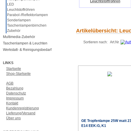
Leuchtstoffröhren
LED
Leuchtstoffröhren
Parabol-/Reflektorlampen
Sonderlampen
Taschenlampenbirnchen
Artikelübersicht: Leu
Zubehör
Multimedia-Zubehör
Sortieren nach: Art.Nr.
Taschenlampen & Leuchten
Werkstatt- & Reinigungsbedarf
LINKS
Startseite
Shop-Startseite
AGB
Bezahlung
Datenschutz
Impressum
Kontakt
Kundenregistrierung
Lieferung/Versand
Über uns
GE Tropfenlampe 25W matt 2
E14 EEK:G, K1