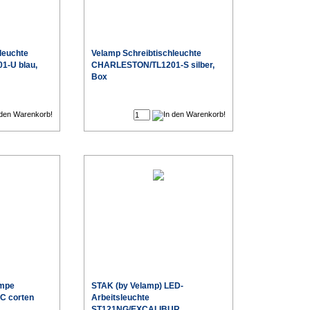
leuchte
Velamp Schreibtischleuchte
-U blau,
CHARLESTON/TL1201-S silber,
Box
€
€
ampe
STAK (by Velamp) LED-
C corten
Arbeitsleuchte
ST121NG/EXCALIBUR