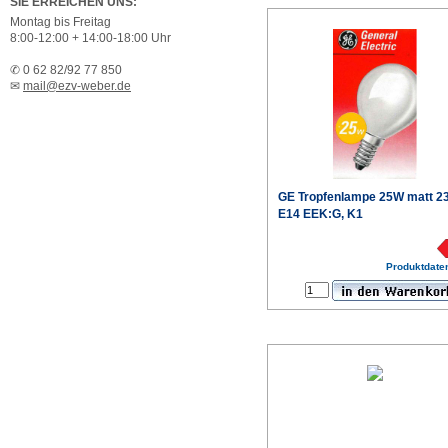
SIE ERREICHEN UNS:
Montag bis Freitag
8:00-12:00 + 14:00-18:00 Uhr
✆ 0 62 82/92 77 850
✉
mail@ezv-weber.de
GE Tropfenlampe 25W matt 2
E14 EEK:G, K1
€
Produktdaten