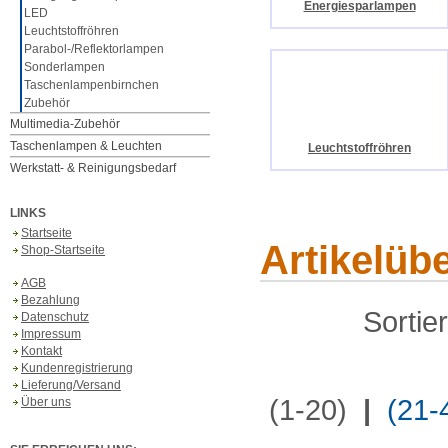
Energiesparlampen
LED
Leuchtstoffröhren
Parabol-/Reflektorlampen
Sonderlampen
Taschenlampenbirnchen
Zubehör
Multimedia-Zubehör
Taschenlampen & Leuchten
Leuchtstoffröhren
Werkstatt- & Reinigungsbedarf
LINKS
Startseite
Artikelüb
Shop-Startseite
AGB
Bezahlung
Sortie
Datenschutz
Impressum
Kontakt
Kundenregistrierung
Lieferung/Versand
(1-20)
|
(21-
Über uns