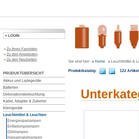
LOGIN
Zu Ihren Favoriten
Zu den Angeboten
Zu den Neuheiten
Sie sind hier:
Home
Leuchtmittel & 
Produktkatalog:
122 Artikel 
PRODUKTÜBERSICHT
Akkus und Ladegeräte
Batterien
Unterkate
Dekorationsbeleuchtung
Kabel, Adapter & Zubehör
Kleingeräte
Leuchtmittel & Leuchten
Energiesparlampen
Entladungslampen
Glühlampen
Halogenglühlampen