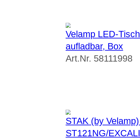
Velamp LED-Tisc
aufladbar, Box
Art.Nr. 58111998
STAK (by Velamp)
ST121NG/EXCALI