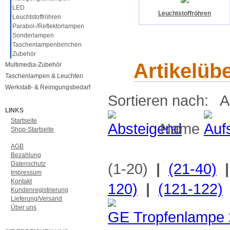
LED
Leuchtstoffröhren
Leuchtstoffröhren
Parabol-/Reflektorlampen
Sonderlampen
Taschenlampenbirnchen
Zubehör
Artikelüb
Multimedia-Zubehör
Taschenlampen & Leuchten
Werkstatt- & Reinigungsbedarf
Sortieren nach: A
LINKS
Startseite
Name
Shop-Startseite
AGB
Bezahlung
Datenschutz
(1-20)
|
(21-40)
|
Impressum
Kontakt
120)
|
(121-122)
Kundenregistrierung
Lieferung/Versand
Über uns
GE Tropfenlampe 