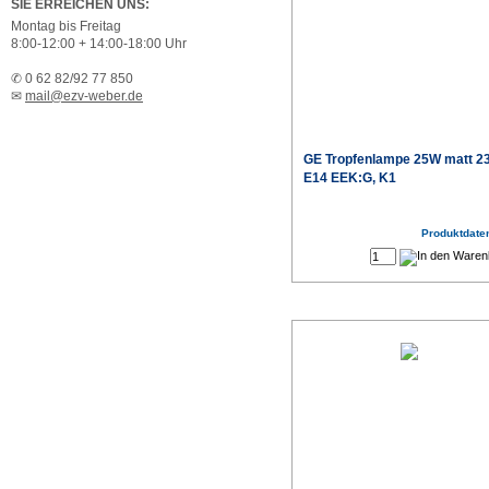
SIE ERREICHEN UNS:
Montag bis Freitag
8:00-12:00 + 14:00-18:00 Uhr
✆ 0 62 82/92 77 850
✉
mail@ezv-weber.de
GE Tropfenlampe 25W matt 2
E14 EEK:G, K1
Produktdaten