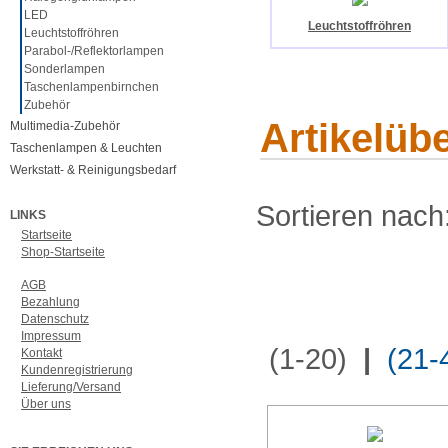
LED
Leuchtstoffröhren
Leuchtstoffröhren
Parabol-/Reflektorlampen
Sonderlampen
Taschenlampenbirnchen
Zubehör
Artikelüb
Multimedia-Zubehör
Taschenlampen & Leuchten
Werkstatt- & Reinigungsbedarf
Sortieren nach
LINKS
Startseite
Shop-Startseite
AGB
Bezahlung
Datenschutz
Impressum
(1-20)
|
(21-
Kontakt
Kundenregistrierung
Lieferung/Versand
Über uns