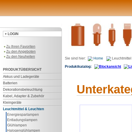
LOGIN
Zu Ihren Favoriten
Zu den Angeboten
Zu den Neuheiten
Sie sind hier:
Home
Leuchtmittel
Produktkatalog:
PRODUKTÜBERSICHT
Akkus und Ladegeräte
Batterien
Unterkate
Dekorationsbeleuchtung
Kabel, Adapter & Zubehör
Kleingeräte
Leuchtmittel & Leuchten
Energiesparlampen
Entladungslampen
Glühlampen
Halogenglühlampen