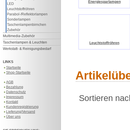
Energiesparlampen
LED
Leuchtstoffröhren
Parabol-/Reflektorlampen
Sonderlampen
Taschenlampenbirnchen
Zubehör
Multimedia-Zubehör
Taschenlampen & Leuchten
Leuchtstoffröhren
Werkstatt- & Reinigungsbedarf
LINKS
Startseite
Artikelüb
Shop-Startseite
AGB
Bezahlung
Datenschutz
Sortieren nac
Impressum
Kontakt
Kundenregistrierung
Lieferung/Versand
Über uns