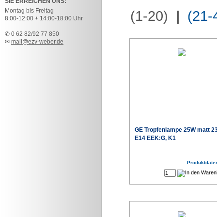
SIE ERREICHEN UNS:
Montag bis Freitag
(1-20)
|
(21-
8:00-12:00 + 14:00-18:00 Uhr
✆ 0 62 82/92 77 850
✉
mail@ezv-weber.de
GE Tropfenlampe 25W matt 2
E14 EEK:G, K1
Produktdaten