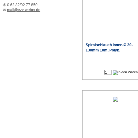
✆ 0 62 82/92 77 850
✉
mail@ezv-weber.de
Spiralschlauch Innen-Ø 20-
130mm 10m, Polyb.