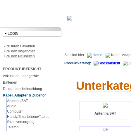
LOGIN
Zu Ihren Favoriten
Zu den Angeboten
Sie sind hier:
Home
Kabel, Adap
Zu den Neuheiten
Produktkatalog:
PRODUKTÜBERSICHT
Akkus und Ladegeräte
Unterkate
Batterien
Dekorationsbeleuchtung
Kabel, Adapter & Zubehör
Antenne/SAT
Audio
Computer
Antenne/SAT
Handy/Smartphone/Tablet
Stromversorgung
Telefon