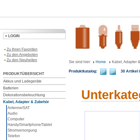
LOGIN
Zu Ihren Favoriten
Zu den Angeboten
Zu den Neuheiten
Sie sind hier:
Home
Kabel, Adapter 
Produktkatalog:
30 Artikel i
PRODUKTÜBERSICHT
Akkus und Ladegeräte
Batterien
Unterkate
Dekorationsbeleuchtung
Kabel, Adapter & Zubehör
Antenne/SAT
Audio
Computer
Handy/Smartphone/Tablet
Stromversorgung
Telefon