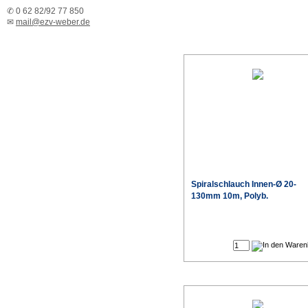
✆ 0 62 82/92 77 850
✉
mail@ezv-weber.de
Spiralschlauch Innen-Ø 20-
130mm 10m, Polyb.