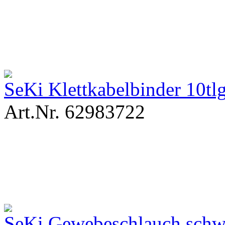
SeKi Klettkabelbinder 10t
Art.Nr. 62983722
SeKi Gewebeschlauch sch