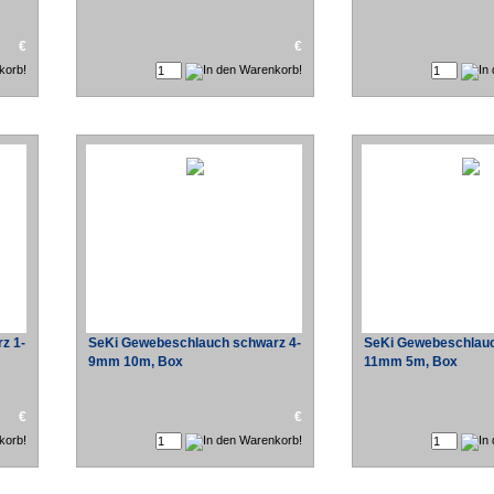
€
€
z 1-
SeKi Gewebeschlauch schwarz 4-
SeKi Gewebeschlauc
9mm 10m, Box
11mm 5m, Box
€
€