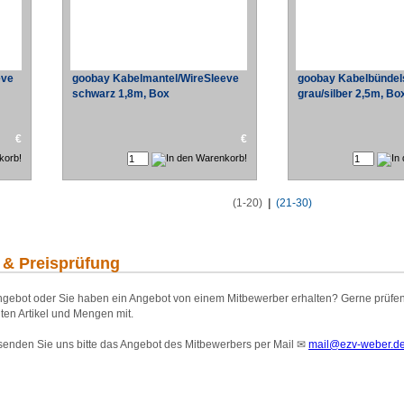
eve
goobay Kabelmantel/WireSleeve
goobay Kabelbündel
schwarz 1,8m, Box
grau/silber 2,5m, Bo
€
€
(1-20)
|
(21-30)
 & Preisprüfung
gebot oder Sie haben ein Angebot von einem Mitbewerber erhalten? Gerne prüfen wi
ten Artikel und Mengen mit.
 senden Sie uns bitte das Angebot des Mitbewerbers per Mail
✉
mail@ezv-weber.d