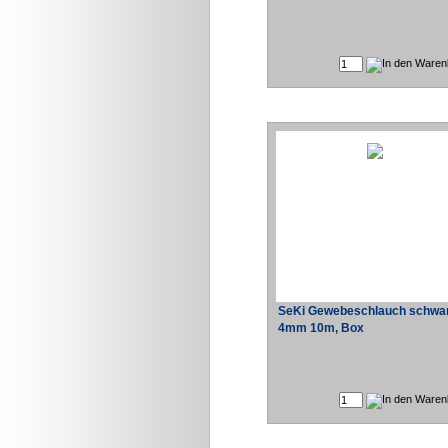
SeKi Gewebeschlauch schwar
4mm 10m, Box