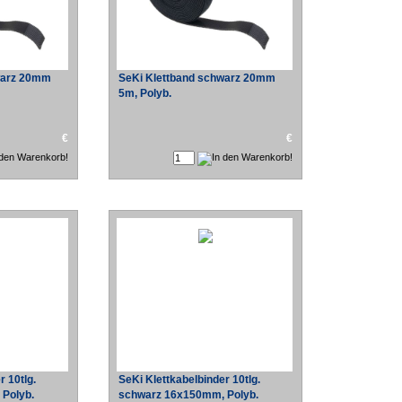
warz 20mm
SeKi Klettband schwarz 20mm
5m, Polyb.
€
€
r 10tlg.
SeKi Klettkabelbinder 10tlg.
Polyb.
schwarz 16x150mm, Polyb.