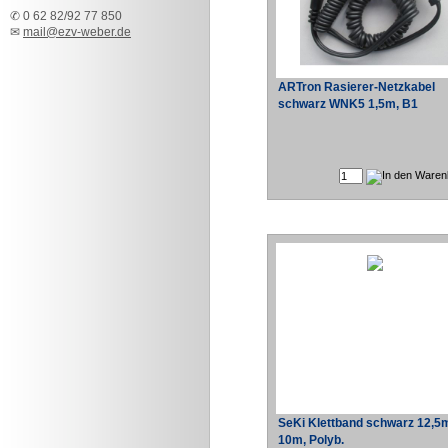
✆ 0 62 82/92 77 850
✉
mail@ezv-weber.de
ARTron Rasierer-Netzkabel
schwarz WNK5 1,5m, B1
SeKi Klettband schwarz 12,
10m, Polyb.