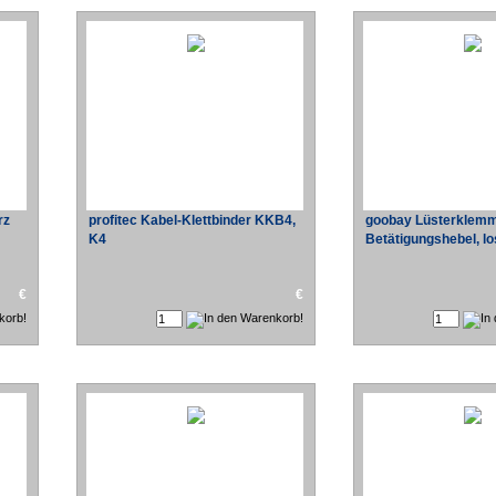
rz
profitec Kabel-Klettbinder KKB4,
goobay Lüsterklemm
K4
Betätigungshebel, l
€
€