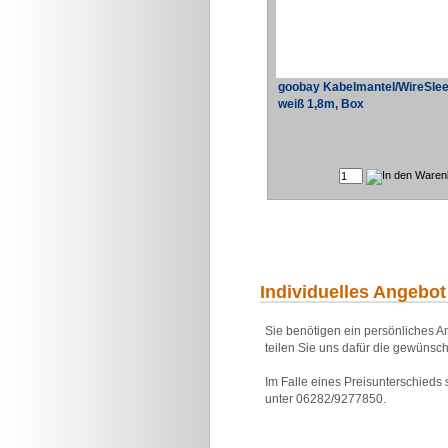
goobay Kabelmantel/WireSle
weiß 1,8m, Box
Individuelles Angebot
Sie benötigen ein persönliches An
teilen Sie uns dafür die gewünsch
Im Falle eines Preisunterschieds
unter 06282/9277850.