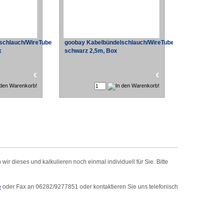
schlauch/WireTube
goobay Kabelbündelschlauch/WireTube
x
schwarz 2,5m, Box
€
€
r dieses und kalkulieren noch einmal individuell für Sie. Bitte
e
oder Fax an 06282/9277851 oder kontaktieren Sie uns telefonisch