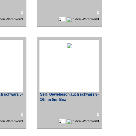
€
€
h schwarz 5-
SeKi Gewebeschlauch schwarz 8-
16mm 5m, Box
€
€