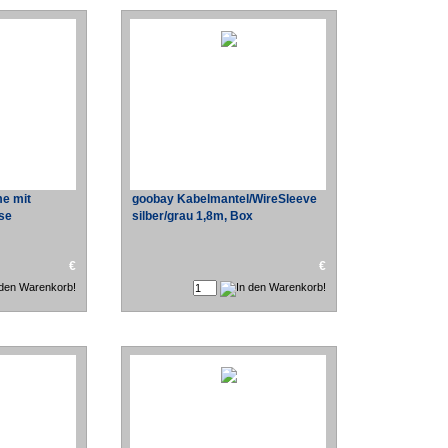
e mit
goobay Kabelmantel/WireSleeve
ose
silber/grau 1,8m, Box
€
€