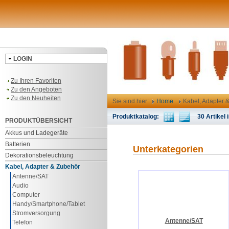
LOGIN
Zu Ihren Favoriten
Zu den Angeboten
Zu den Neuheiten
Sie sind hier:
Home
Kabel, Adapter 
Produktkatalog:
30 Artikel i
PRODUKTÜBERSICHT
Akkus und Ladegeräte
Batterien
Unterkategorien
Dekorationsbeleuchtung
Kabel, Adapter & Zubehör
Antenne/SAT
Audio
Computer
Handy/Smartphone/Tablet
Stromversorgung
Antenne/SAT
Telefon