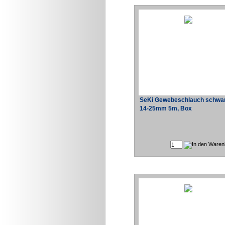
SeKi Gewebeschlauch schwa
14-25mm 5m, Box