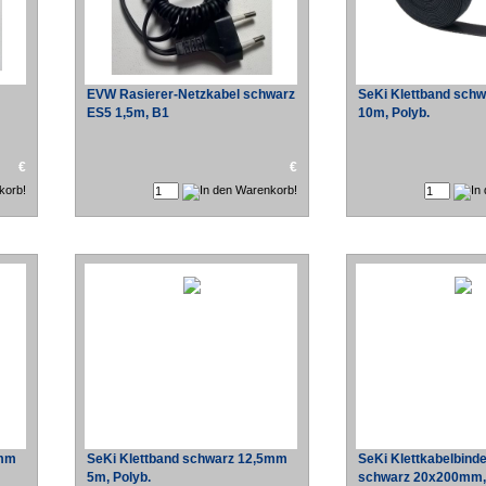
EVW Rasierer-Netzkabel schwarz
SeKi Klettband sch
ES5 1,5m, B1
10m, Polyb.
€
€
5mm
SeKi Klettband schwarz 12,5mm
SeKi Klettkabelbinde
5m, Polyb.
schwarz 20x200mm, 