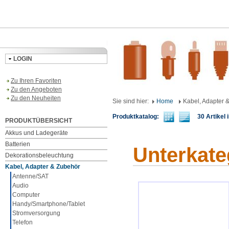
LOGIN
Zu Ihren Favoriten
Zu den Angeboten
Zu den Neuheiten
Sie sind hier:
Home
Kabel, Adapter 
Produktkatalog:
30 Artikel i
PRODUKTÜBERSICHT
Akkus und Ladegeräte
Batterien
Unterkate
Dekorationsbeleuchtung
Kabel, Adapter & Zubehör
Antenne/SAT
Audio
Computer
Handy/Smartphone/Tablet
Stromversorgung
Telefon