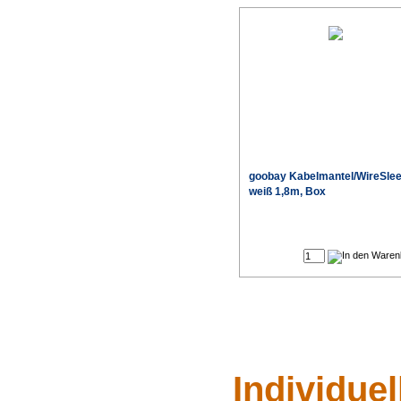
goobay Kabelmantel/WireSle
weiß 1,8m, Box
Individue