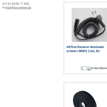
✆ 0 62 82/92 77 850
✉
mail@ezv-weber.de
ARTron Rasierer-Netzkabel
schwarz WNK5 1,5m, B1