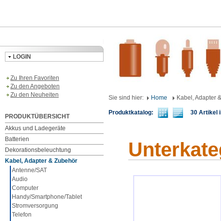
LOGIN
Zu Ihren Favoriten
Zu den Angeboten
Zu den Neuheiten
Sie sind hier:
Home
Kabel, Adapter 
Produktkatalog:
30 Artikel i
PRODUKTÜBERSICHT
Akkus und Ladegeräte
Batterien
Unterkate
Dekorationsbeleuchtung
Kabel, Adapter & Zubehör
Antenne/SAT
Audio
Computer
Handy/Smartphone/Tablet
Stromversorgung
Telefon