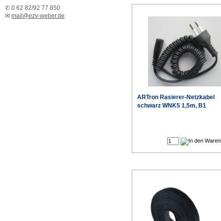
✆ 0 62 82/92 77 850
✉
mail@ezv-weber.de
ARTron Rasierer-Netzkabel
schwarz WNK5 1,5m, B1