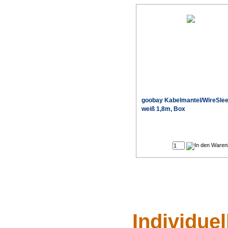
goobay Kabelmantel/WireSle
weiß 1,8m, Box
Individue