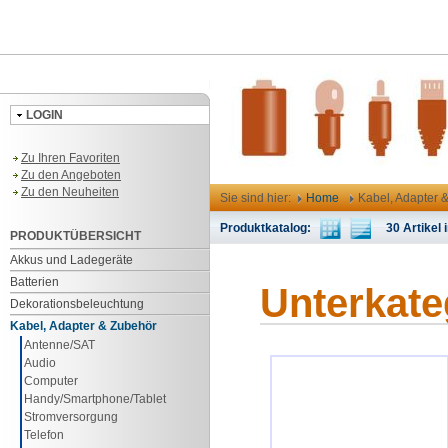
LOGIN
Zu Ihren Favoriten
Zu den Angeboten
Zu den Neuheiten
Sie sind hier:
Home
Kabel, Adapter 
Produktkatalog:
30 Artikel i
PRODUKTÜBERSICHT
Akkus und Ladegeräte
Batterien
Unterkate
Dekorationsbeleuchtung
Kabel, Adapter & Zubehör
Antenne/SAT
Audio
Computer
Handy/Smartphone/Tablet
Stromversorgung
Telefon