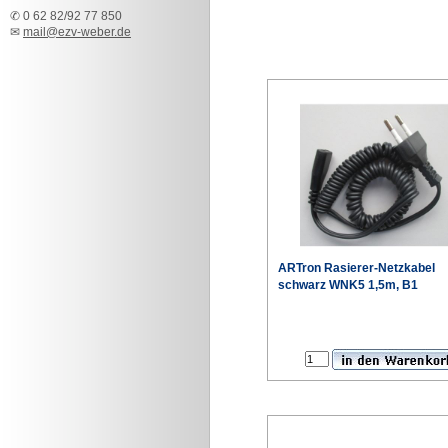
✆ 0 62 82/92 77 850
✉
mail@ezv-weber.de
ARTron Rasierer-Netzkabel
schwarz WNK5 1,5m, B1