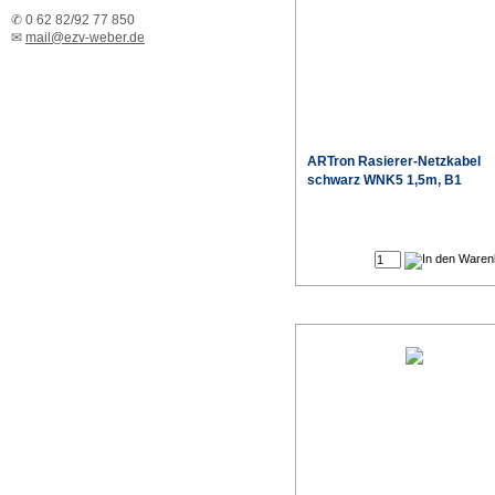
✆ 0 62 82/92 77 850
✉
mail@ezv-weber.de
ARTron Rasierer-Netzkabel
schwarz WNK5 1,5m, B1