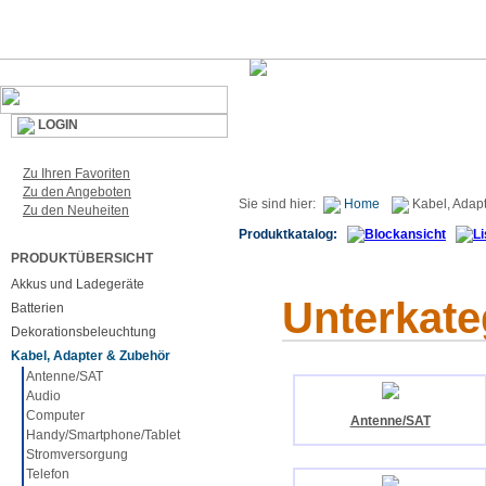
LOGIN
Zu Ihren Favoriten
Zu den Angeboten
Sie sind hier:
Home
Kabel, Adap
Zu den Neuheiten
Produktkatalog:
PRODUKTÜBERSICHT
Akkus und Ladegeräte
Unterkate
Batterien
Dekorationsbeleuchtung
Kabel, Adapter & Zubehör
Antenne/SAT
Audio
Computer
Antenne/SAT
Handy/Smartphone/Tablet
Stromversorgung
Telefon