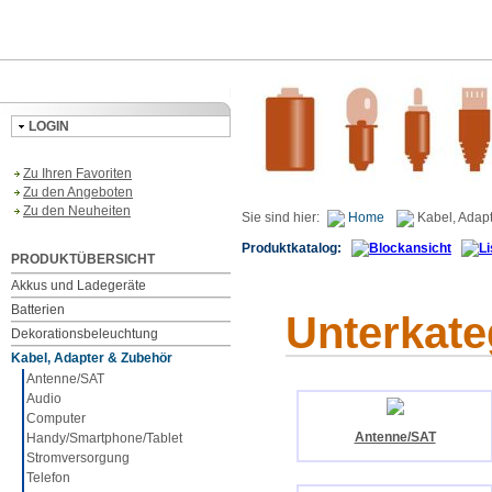
LOGIN
Zu Ihren Favoriten
Zu den Angeboten
Zu den Neuheiten
Sie sind hier:
Home
Kabel, Adap
Produktkatalog:
PRODUKTÜBERSICHT
Akkus und Ladegeräte
Batterien
Unterkate
Dekorationsbeleuchtung
Kabel, Adapter & Zubehör
Antenne/SAT
Audio
Computer
Antenne/SAT
Handy/Smartphone/Tablet
Stromversorgung
Telefon