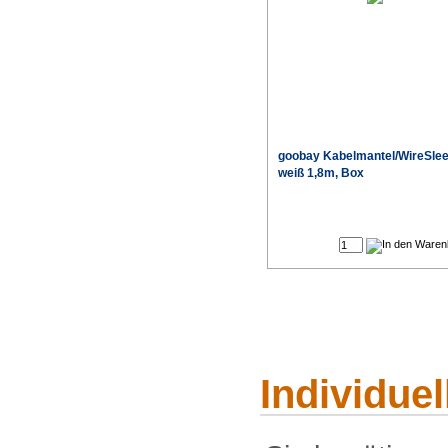
goobay Kabelmantel/WireSle
weiß 1,8m, Box
Individue