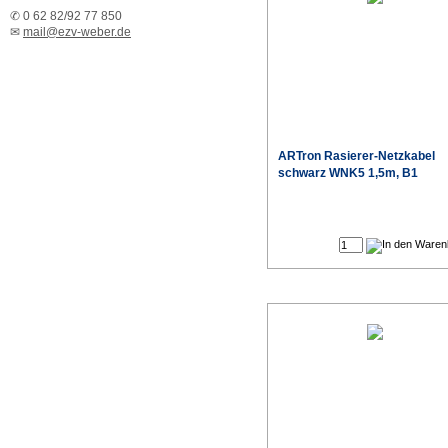
✆ 0 62 82/92 77 850
✉
mail@ezv-weber.de
ARTron Rasierer-Netzkabel
schwarz WNK5 1,5m, B1