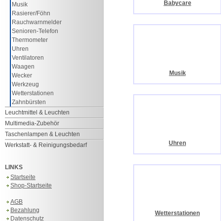
Babycare
Musik
Rasierer/Föhn
Rauchwarnmelder
Senioren-Telefon
Thermometer
Uhren
Ventilatoren
Waagen
Musik
Wecker
Werkzeug
Wetterstationen
Zahnbürsten
Leuchtmittel & Leuchten
Multimedia-Zubehör
Taschenlampen & Leuchten
Uhren
Werkstatt- & Reinigungsbedarf
LINKS
Startseite
Shop-Startseite
AGB
Bezahlung
Wetterstationen
Datenschutz