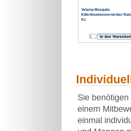
Velamp Mosquito
Killer/Insektenvernichter Ratt
K1
Individue
Sie benötigen
einem Mitbewe
einmal individu