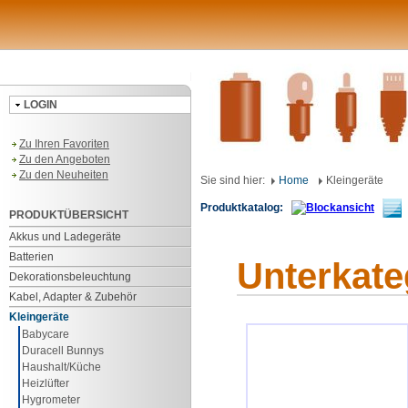
LOGIN
Zu Ihren Favoriten
Zu den Angeboten
Zu den Neuheiten
Sie sind hier:
Home
Kleingeräte
Produktkatalog:
4
PRODUKTÜBERSICHT
Akkus und Ladegeräte
Batterien
Unterkate
Dekorationsbeleuchtung
Kabel, Adapter & Zubehör
Kleingeräte
Babycare
Duracell Bunnys
Haushalt/Küche
Heizlüfter
Hygrometer