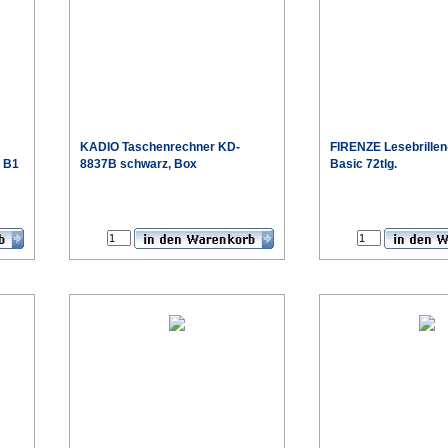
KADIO Taschenrechner KD-
FIRENZE Lesebrillen
 B1
8837B schwarz, Box
Basic 72tlg.
€
€