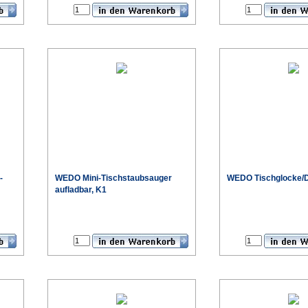
-
WEDO Mini-Tischstaubsauger
WEDO Tischglocke/D
aufladbar, K1
€
€