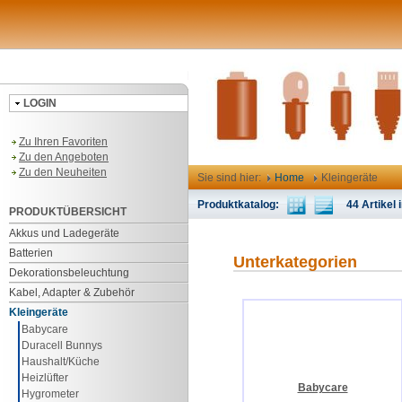
LOGIN
Zu Ihren Favoriten
Zu den Angeboten
Zu den Neuheiten
Sie sind hier:
Home
Kleingeräte
Produktkatalog:
44 Artikel i
PRODUKTÜBERSICHT
Akkus und Ladegeräte
Batterien
Unterkategorien
Dekorationsbeleuchtung
Kabel, Adapter & Zubehör
Kleingeräte
Babycare
Duracell Bunnys
Haushalt/Küche
Heizlüfter
Babycare
Hygrometer