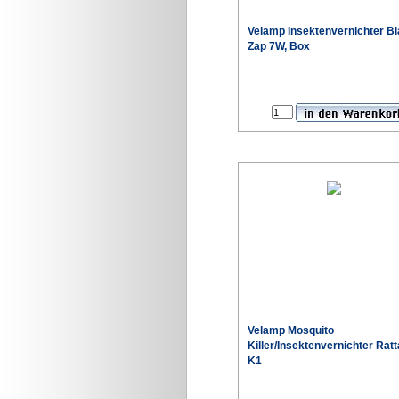
Velamp Insektenvernichter B
Zap 7W, Box
Velamp Mosquito
Killer/Insektenvernichter Ratt
K1