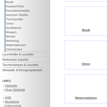
Musik
Rasierer/Föhn
Rauchwarnmelder
Senioren-Telefon
Thermometer
Uhren
Ventilatoren
Musik
Waagen
Wecker
Werkzeug
Wetterstationen
Zahnbürsten
Leuchtmittel & Leuchten
Multimedia-Zubehör
Uhren
Taschenlampen & Leuchten
Werkstatt- & Reinigungsbedarf
LINKS
Startseite
Shop-Startseite
AGB
Wetterstationen
Bezahlung
Datenschutz