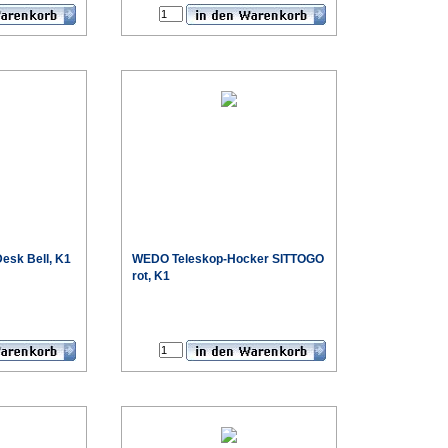
esk Bell, K1
WEDO Teleskop-Hocker SITTOGO
rot, K1
€
€