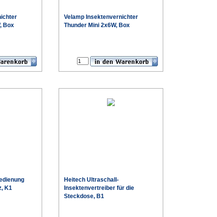
ichter
Velamp Insektenvernichter
, Box
Thunder Mini 2x6W, Box
€
€
edienung
Heitech Ultraschall-
z, K1
Insektenvertreiber für die
Steckdose, B1
€
€