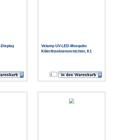
-Display
Velamp UV-LED-Mosquito
Killer/Insektenvernichter, K1
€
€