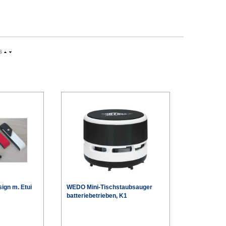
s
ign m. Etui
WEDO Mini-Tischstaubsauger
batteriebetrieben, K1
€
€