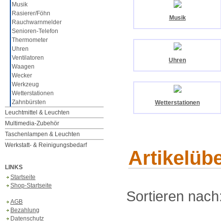
Musik
Rasierer/Föhn
Musik
Rauchwarnmelder
Senioren-Telefon
Thermometer
Uhren
Ventilatoren
Uhren
Waagen
Wecker
Werkzeug
Wetterstationen
Zahnbürsten
Wetterstationen
Leuchtmittel & Leuchten
Multimedia-Zubehör
Taschenlampen & Leuchten
Werkstatt- & Reinigungsbedarf
Artikelübe
LINKS
Startseite
Shop-Startseite
Sortieren nach
AGB
Bezahlung
Datenschutz