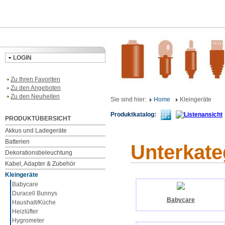
LOGIN
Zu Ihren Favoriten
Zu den Angeboten
Zu den Neuheiten
Sie sind hier:
Home
Kleingeräte
Produktkatalog:
PRODUKTÜBERSICHT
Akkus und Ladegeräte
Batterien
Unterkate
Dekorationsbeleuchtung
Kabel, Adapter & Zubehör
Kleingeräte
Babycare
Duracell Bunnys
Babycare
Haushalt/Küche
Heizlüfter
Hygrometer