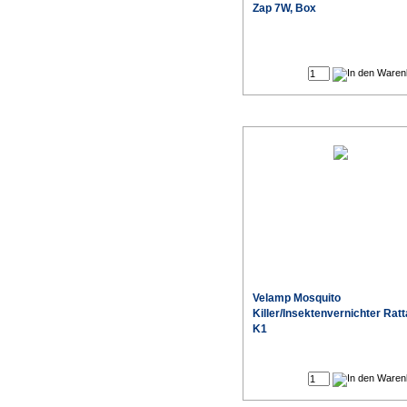
Zap 7W, Box
Velamp Mosquito
Killer/Insektenvernichter Ratt
K1