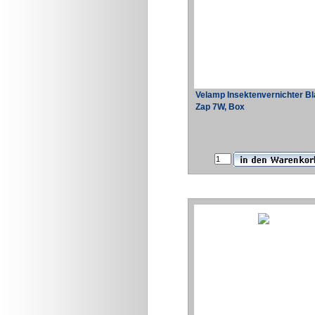
Velamp Insektenvernichter B
Zap 7W, Box