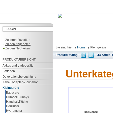
LOGIN
Zu Ihren Favoriten
Zu den Angeboten
Sie sind hier:
Home
Kleingeräte
Zu den Neuheiten
Produktkatalog:
44 Artikel i
PRODUKTÜBERSICHT
Akkus und Ladegeräte
Unterkate
Batterien
Dekorationsbeleuchtung
Kabel, Adapter & Zubehör
Kleingeräte
Babycare
Duracell Bunnys
Haushalt/Küche
Heizlüfter
Hygrometer
Babycare