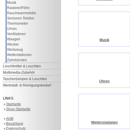
Musik
Rasierer/Föhn
Rauchwarnmelder
Senioren-Telefon
Thermometer
Uhren
Ventilatoren
Waagen
Musik
Wecker
Werkzeug
Wetterstationen
Zahnbürsten
Leuchtmittel & Leuchten
Multimedia-Zubehör
Taschenlampen & Leuchten
Uhren
Werkstatt- & Reinigungsbedarf
LINKS
Startseite
Shop-Startseite
AGB
Wetterstationen
Bezahlung
Datenschutz