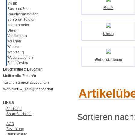
Musik
Musik
Rasierer/Föhn
Rauchwarnmelder
Senioren-Telefon
Thermometer
Uhren
Uhren
Ventilatoren
Waagen
Wecker
Werkzeug
Wetterstationen
Wetterstationen
Zahnbürsten
Leuchtmittel & Leuchten
Multimedia-Zubehör
Taschenlampen & Leuchten
Artikelübe
Werkstatt- & Reinigungsbedarf
LINKS
Startseite
Shop-Startseite
Sortieren nach
AGB
Bezahlung
Datenschutz