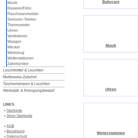
Babycare
Musik
Rasierer/Föhn
Rauchwarnmelder
Senioren-Telefon
Thermometer
Uhren
Ventilatoren
Waagen
Musik
Wecker
Werkzeug
Wetterstationen
Zahnbürsten
Leuchtmittel & Leuchten
Multimedia-Zubehör
Taschenlampen & Leuchten
Uhren
Werkstatt- & Reinigungsbedarf
LINKS
Startseite
Shop-Startseite
AGB
Bezahlung
Wetterstationen
Datenschutz