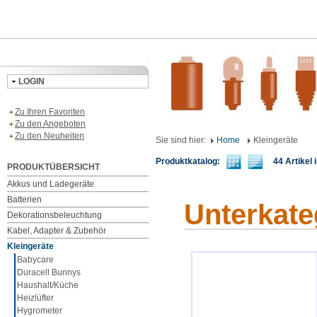
LOGIN
Zu Ihren Favoriten
Zu den Angeboten
Zu den Neuheiten
Sie sind hier:
Home
Kleingeräte
Produktkatalog:
44 Artikel i
PRODUKTÜBERSICHT
Akkus und Ladegeräte
Batterien
Unterkate
Dekorationsbeleuchtung
Kabel, Adapter & Zubehör
Kleingeräte
Babycare
Duracell Bunnys
Haushalt/Küche
Heizlüfter
Hygrometer