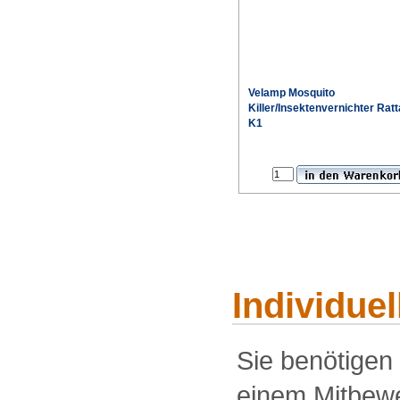
Velamp Mosquito
Killer/Insektenvernichter Ratt
K1
Individue
Sie benötigen
einem Mitbewe