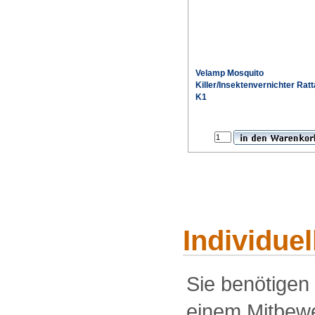
Velamp Mosquito
Killer/Insektenvernichter Ratt
K1
Individue
Sie benötigen
einem Mitbewe