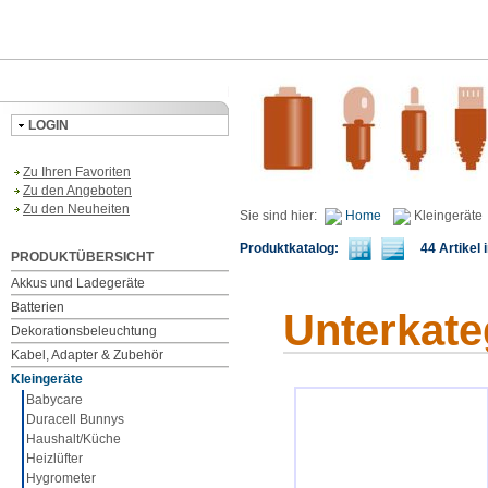
LOGIN
Zu Ihren Favoriten
Zu den Angeboten
Zu den Neuheiten
Sie sind hier:
Home
Kleingeräte
Produktkatalog:
44 Artikel i
PRODUKTÜBERSICHT
Akkus und Ladegeräte
Batterien
Unterkate
Dekorationsbeleuchtung
Kabel, Adapter & Zubehör
Kleingeräte
Babycare
Duracell Bunnys
Haushalt/Küche
Heizlüfter
Hygrometer