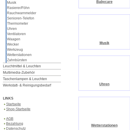
Babycare
Musik
Rasierer/Föhn
Rauchwarnmelder
Senioren-Telefon
Thermometer
Uhren
Ventilatoren
Waagen
Musik
Wecker
Werkzeug
Wetterstationen
Zahnbürsten
Leuchtmittel & Leuchten
Multimedia-Zubehör
Taschenlampen & Leuchten
Uhren
Werkstatt- & Reinigungsbedarf
LINKS
Startseite
Shop-Startseite
AGB
Bezahlung
Wetterstationen
Datenschutz