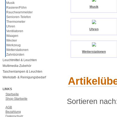
Musik
Musik
Rasierer/Föhn
Rauchwarnmelder
Senioren-Telefon
Thermometer
Uhren
Uhren
Ventilatoren
Waagen
Wecker
Werkzeug
Wetterstationen
Wetterstationen
Zahnbürsten
Leuchtmittel & Leuchten
Multimedia-Zubehör
Taschenlampen & Leuchten
Artikelübe
Werkstatt- & Reinigungsbedarf
LINKS
Startseite
Shop-Startseite
Sortieren nach
AGB
Bezahlung
Datenschutz