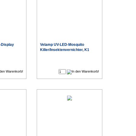
-Display
Velamp UV-LED-Mosquito
Killer/Insektenvernichter, K1
€
€