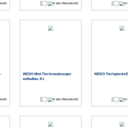
-
WEDO Mini-Tischstaubsauger
WEDO Tischglocke/D
aufladbar, K1
€
€