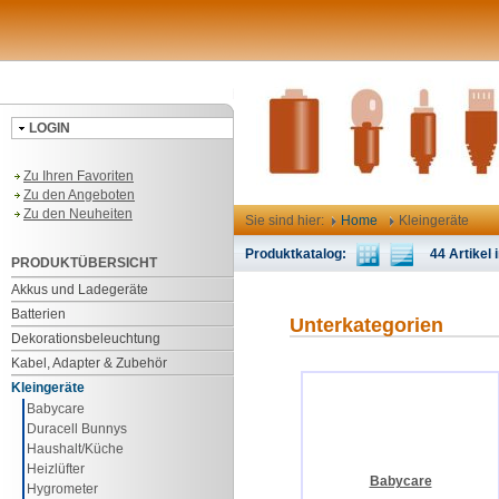
LOGIN
Zu Ihren Favoriten
Zu den Angeboten
Zu den Neuheiten
Sie sind hier:
Home
Kleingeräte
Produktkatalog:
44 Artikel i
PRODUKTÜBERSICHT
Akkus und Ladegeräte
Batterien
Unterkategorien
Dekorationsbeleuchtung
Kabel, Adapter & Zubehör
Kleingeräte
Babycare
Duracell Bunnys
Haushalt/Küche
Heizlüfter
Babycare
Hygrometer