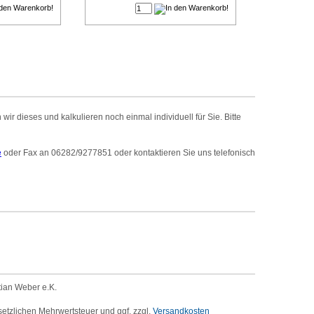
r dieses und kalkulieren noch einmal individuell für Sie. Bitte
e
oder Fax an 06282/9277851 oder kontaktieren Sie uns telefonisch
tian Weber e.K.
setzlichen Mehrwertsteuer und ggf. zzgl.
Versandkosten