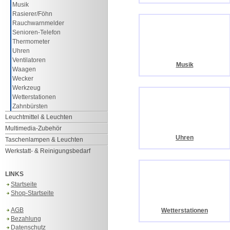
Musik
Rasierer/Föhn
Rauchwarnmelder
Senioren-Telefon
Thermometer
Uhren
Ventilatoren
Musik
Waagen
Wecker
Werkzeug
Wetterstationen
Zahnbürsten
Leuchtmittel & Leuchten
Multimedia-Zubehör
Uhren
Taschenlampen & Leuchten
Werkstatt- & Reinigungsbedarf
LINKS
Startseite
Shop-Startseite
AGB
Wetterstationen
Bezahlung
Datenschutz