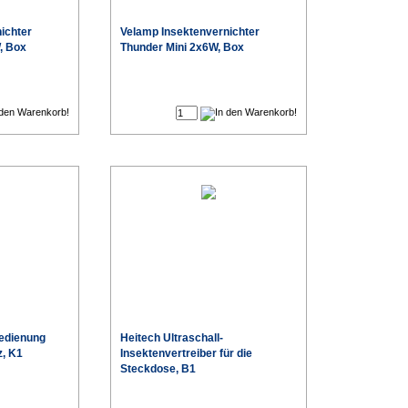
ichter
Velamp Insektenvernichter
, Box
Thunder Mini 2x6W, Box
€
€
edienung
Heitech Ultraschall-
z, K1
Insektenvertreiber für die
Steckdose, B1
€
€