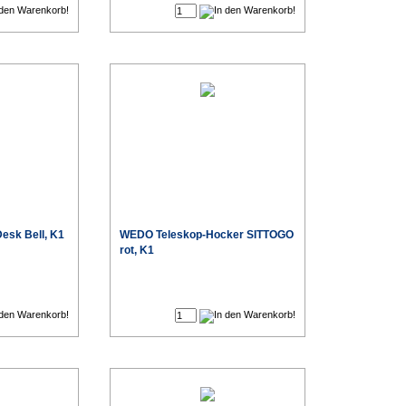
esk Bell, K1
WEDO Teleskop-Hocker SITTOGO
rot, K1
€
€