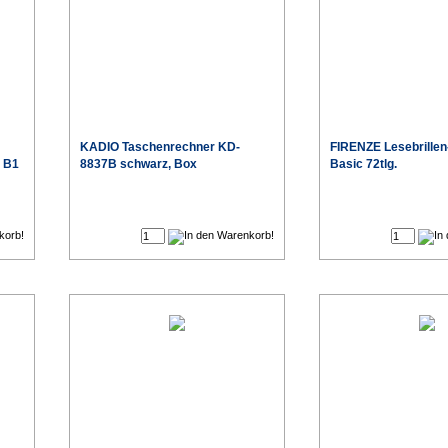
KADIO Taschenrechner KD-
FIRENZE Lesebrillen
 B1
8837B schwarz, Box
Basic 72tlg.
€
€