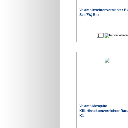
Velamp Insektenvernichter B
Zap 7W, Box
Velamp Mosquito
Killer/Insektenvernichter Ratt
K1