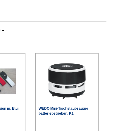
s
ign m. Etui
WEDO Mini-Tischstaubsauger
batteriebetrieben, K1
€
€