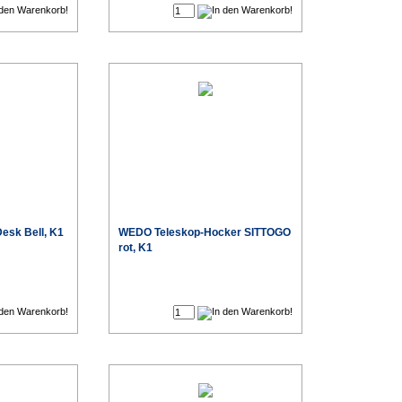
esk Bell, K1
WEDO Teleskop-Hocker SITTOGO
rot, K1
€
€