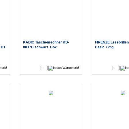
KADIO Taschenrechner KD-
FIRENZE Lesebrillen
 B1
8837B schwarz, Box
Basic 72tlg.
€
€