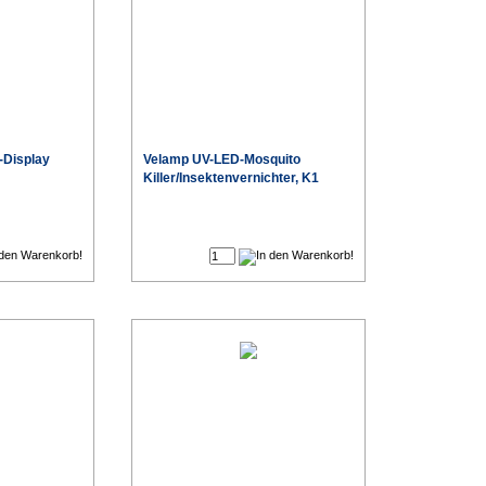
-Display
Velamp UV-LED-Mosquito
Killer/Insektenvernichter, K1
€
€