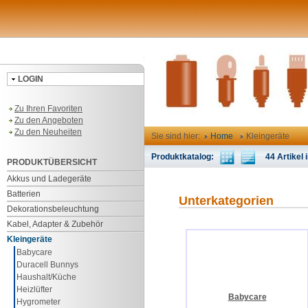
LOGIN
Zu Ihren Favoriten
Zu den Angeboten
Zu den Neuheiten
Sie sind hier:
Home
Kleingeräte
Produktkatalog:
44 Artikel i
PRODUKTÜBERSICHT
Akkus und Ladegeräte
Batterien
Unterkategorien
Dekorationsbeleuchtung
Kabel, Adapter & Zubehör
Kleingeräte
Babycare
Duracell Bunnys
Haushalt/Küche
Heizlüfter
Babycare
Hygrometer