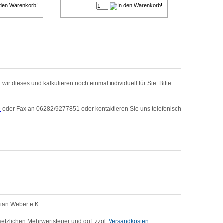
r dieses und kalkulieren noch einmal individuell für Sie. Bitte
e
oder Fax an 06282/9277851 oder kontaktieren Sie uns telefonisch
tian Weber e.K.
setzlichen Mehrwertsteuer und ggf. zzgl.
Versandkosten