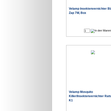
Velamp Insektenvernichter B
Zap 7W, Box
Velamp Mosquito
Killer/Insektenvernichter Ratt
K1