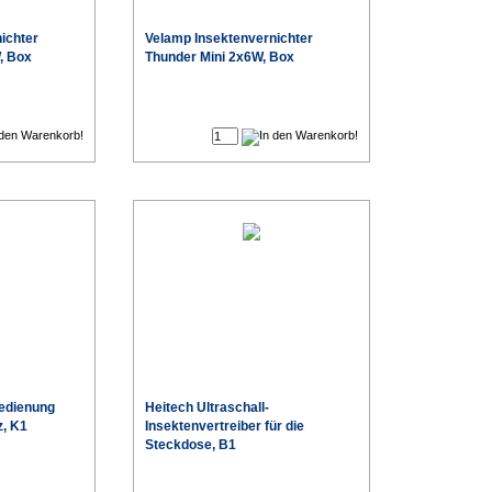
ichter
Velamp Insektenvernichter
, Box
Thunder Mini 2x6W, Box
€
€
edienung
Heitech Ultraschall-
z, K1
Insektenvertreiber für die
Steckdose, B1
€
€