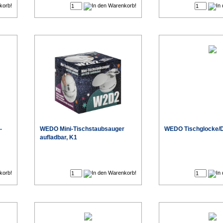
-
WEDO Mini-Tischstaubsauger
WEDO Tischglocke/D
aufladbar, K1
€
€