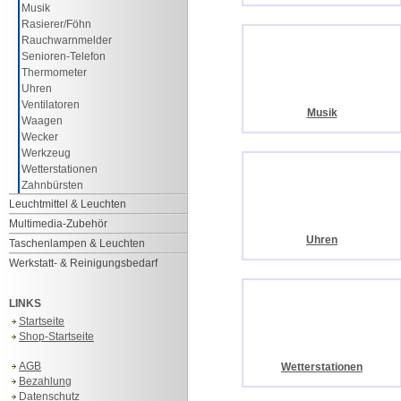
Musik
Rasierer/Föhn
Rauchwarnmelder
Senioren-Telefon
Thermometer
Uhren
Ventilatoren
Musik
Waagen
Wecker
Werkzeug
Wetterstationen
Zahnbürsten
Leuchtmittel & Leuchten
Multimedia-Zubehör
Uhren
Taschenlampen & Leuchten
Werkstatt- & Reinigungsbedarf
LINKS
Startseite
Shop-Startseite
AGB
Wetterstationen
Bezahlung
Datenschutz