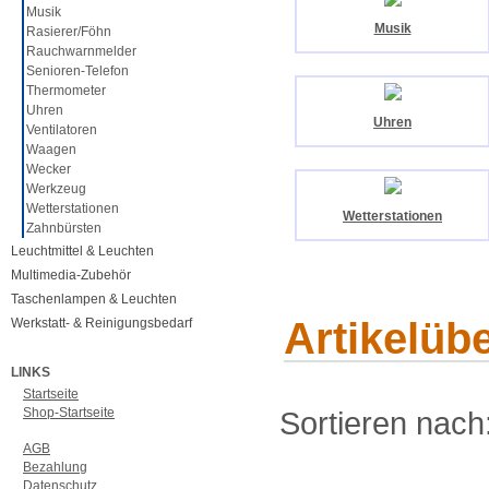
Musik
Musik
Rasierer/Föhn
Rauchwarnmelder
Senioren-Telefon
Thermometer
Uhren
Uhren
Ventilatoren
Waagen
Wecker
Werkzeug
Wetterstationen
Wetterstationen
Zahnbürsten
Leuchtmittel & Leuchten
Multimedia-Zubehör
Taschenlampen & Leuchten
Artikelübe
Werkstatt- & Reinigungsbedarf
LINKS
Startseite
Shop-Startseite
Sortieren nach
AGB
Bezahlung
Datenschutz