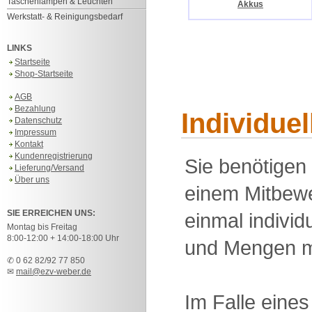
Taschenlampen & Leuchten
Akkus
Werkstatt- & Reinigungsbedarf
LINKS
Startseite
Shop-Startseite
AGB
Bezahlung
Individue
Datenschutz
Impressum
Kontakt
Kundenregistrierung
Sie benötigen
Lieferung/Versand
Über uns
einem Mitbewe
SIE ERREICHEN UNS:
einmal individu
Montag bis Freitag
8:00-12:00 + 14:00-18:00 Uhr
und Mengen m
✆ 0 62 82/92 77 850
✉
mail@ezv-weber.de
Im Falle eine