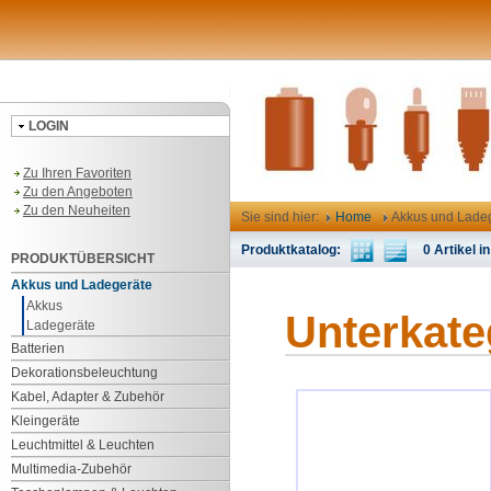
LOGIN
Zu Ihren Favoriten
Zu den Angeboten
Zu den Neuheiten
Sie sind hier:
Home
Akkus und Lade
Produktkatalog:
0 Artikel in
PRODUKTÜBERSICHT
Akkus und Ladegeräte
Akkus
Unterkate
Ladegeräte
Batterien
Dekorationsbeleuchtung
Kabel, Adapter & Zubehör
Kleingeräte
Leuchtmittel & Leuchten
Multimedia-Zubehör