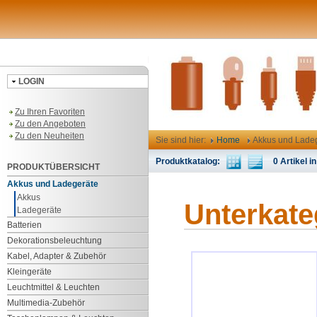
LOGIN
Zu Ihren Favoriten
Zu den Angeboten
Zu den Neuheiten
Sie sind hier:
Home
Akkus und Lade
Produktkatalog:
0 Artikel in
PRODUKTÜBERSICHT
Akkus und Ladegeräte
Akkus
Unterkate
Ladegeräte
Batterien
Dekorationsbeleuchtung
Kabel, Adapter & Zubehör
Kleingeräte
Leuchtmittel & Leuchten
Multimedia-Zubehör