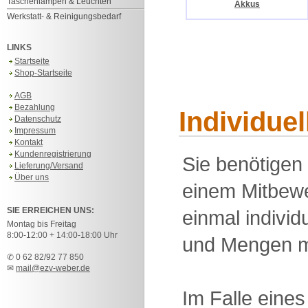
Taschenlampen & Leuchten
Akkus
Werkstatt- & Reinigungsbedarf
LINKS
Startseite
Shop-Startseite
AGB
Bezahlung
Individue
Datenschutz
Impressum
Kontakt
Kundenregistrierung
Sie benötigen
Lieferung/Versand
Über uns
einem Mitbewe
SIE ERREICHEN UNS:
einmal individu
Montag bis Freitag
8:00-12:00 + 14:00-18:00 Uhr
und Mengen m
✆ 0 62 82/92 77 850
✉
mail@ezv-weber.de
Im Falle eine