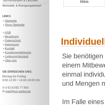
Taschenlampen & Leuchten
Akkus
Werkstatt- & Reinigungsbedarf
LINKS
Startseite
Shop-Startseite
AGB
Bezahlung
Individue
Datenschutz
Impressum
Kontakt
Kundenregistrierung
Sie benötigen
Lieferung/Versand
Über uns
einem Mitbewe
SIE ERREICHEN UNS:
einmal individu
Montag bis Freitag
8:00-12:00 + 14:00-18:00 Uhr
und Mengen m
✆ 0 62 82/92 77 850
✉
mail@ezv-weber.de
Im Falle eine