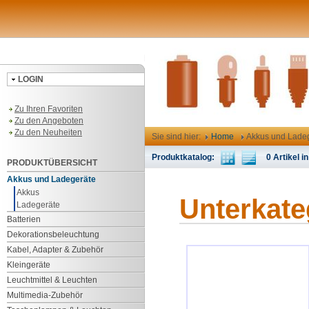
LOGIN
Zu Ihren Favoriten
Zu den Angeboten
Zu den Neuheiten
Sie sind hier:
Home
Akkus und Lade
Produktkatalog:
0 Artikel in
PRODUKTÜBERSICHT
Akkus und Ladegeräte
Akkus
Unterkate
Ladegeräte
Batterien
Dekorationsbeleuchtung
Kabel, Adapter & Zubehör
Kleingeräte
Leuchtmittel & Leuchten
Multimedia-Zubehör