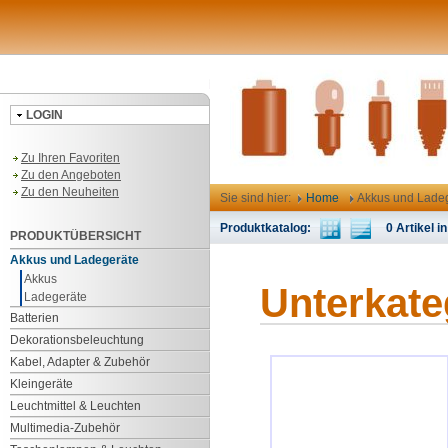
LOGIN
Zu Ihren Favoriten
Zu den Angeboten
Zu den Neuheiten
Sie sind hier:
Home
Akkus und Lade
Produktkatalog:
0 Artikel in
PRODUKTÜBERSICHT
Akkus und Ladegeräte
Akkus
Unterkate
Ladegeräte
Batterien
Dekorationsbeleuchtung
Kabel, Adapter & Zubehör
Kleingeräte
Leuchtmittel & Leuchten
Multimedia-Zubehör