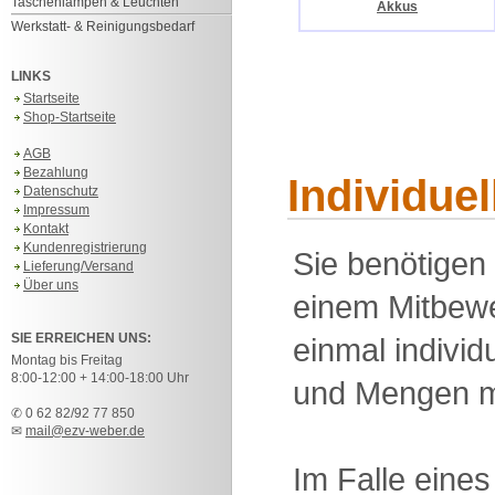
Taschenlampen & Leuchten
Akkus
Werkstatt- & Reinigungsbedarf
LINKS
Startseite
Shop-Startseite
AGB
Bezahlung
Individue
Datenschutz
Impressum
Kontakt
Kundenregistrierung
Sie benötigen
Lieferung/Versand
Über uns
einem Mitbewe
SIE ERREICHEN UNS:
einmal individu
Montag bis Freitag
8:00-12:00 + 14:00-18:00 Uhr
und Mengen m
✆ 0 62 82/92 77 850
✉
mail@ezv-weber.de
Im Falle eine