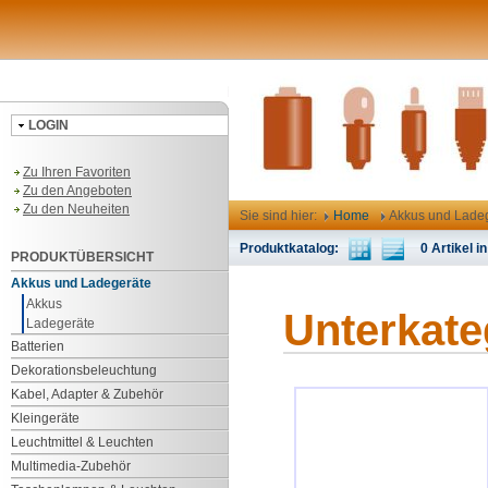
LOGIN
Zu Ihren Favoriten
Zu den Angeboten
Zu den Neuheiten
Sie sind hier:
Home
Akkus und Lade
Produktkatalog:
0 Artikel in
PRODUKTÜBERSICHT
Akkus und Ladegeräte
Akkus
Unterkate
Ladegeräte
Batterien
Dekorationsbeleuchtung
Kabel, Adapter & Zubehör
Kleingeräte
Leuchtmittel & Leuchten
Multimedia-Zubehör