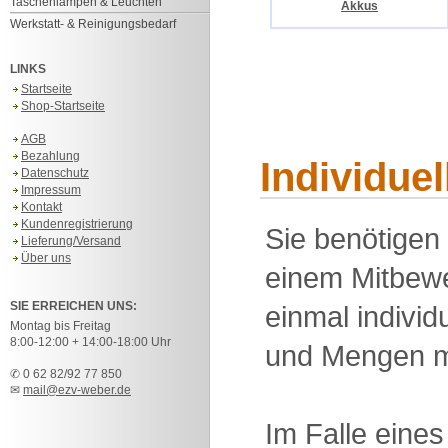
Taschenlampen & Leuchten
Akkus
Werkstatt- & Reinigungsbedarf
LINKS
Startseite
Shop-Startseite
AGB
Bezahlung
Individue
Datenschutz
Impressum
Kontakt
Kundenregistrierung
Sie benötigen
Lieferung/Versand
Über uns
einem Mitbewe
SIE ERREICHEN UNS:
einmal individu
Montag bis Freitag
8:00-12:00 + 14:00-18:00 Uhr
und Mengen m
✆ 0 62 82/92 77 850
✉
mail@ezv-weber.de
Im Falle eine