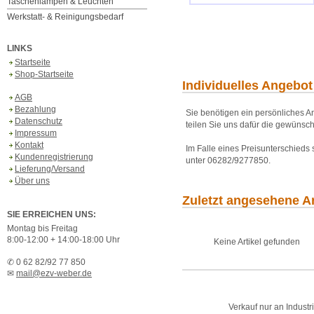
Taschenlampen & Leuchten
Werkstatt- & Reinigungsbedarf
LINKS
Startseite
Shop-Startseite
Individuelles Angebot
AGB
Bezahlung
Sie benötigen ein persönliches An
Datenschutz
teilen Sie uns dafür die gewünsch
Impressum
Kontakt
Im Falle eines Preisunterschieds
Kundenregistrierung
unter 06282/9277850.
Lieferung/Versand
Über uns
Zuletzt angesehene Ar
SIE ERREICHEN UNS:
Montag bis Freitag
8:00-12:00 + 14:00-18:00 Uhr
Keine Artikel gefunden
✆ 0 62 82/92 77 850
✉
mail@ezv-weber.de
Verkauf nur an Industr