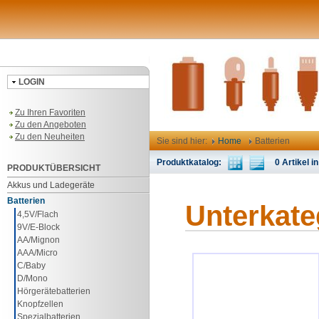
LOGIN
Zu Ihren Favoriten
Zu den Angeboten
Zu den Neuheiten
Sie sind hier:
Home
Batterien
Produktkatalog:
0 Artikel in
PRODUKTÜBERSICHT
Akkus und Ladegeräte
Batterien
Unterkate
4,5V/Flach
9V/E-Block
AA/Mignon
AAA/Micro
C/Baby
D/Mono
Hörgerätebatterien
Knopfzellen
Spezialbatterien