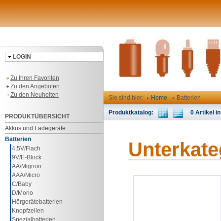
LOGIN
Zu Ihren Favoriten
Zu den Angeboten
Zu den Neuheiten
Sie sind hier:
Home
Batterien
Produktkatalog:
0 Artikel in
PRODUKTÜBERSICHT
Akkus und Ladegeräte
Batterien
Unterkate
4,5V/Flach
9V/E-Block
AA/Mignon
AAA/Micro
C/Baby
D/Mono
Hörgerätebatterien
Knopfzellen
Spezialbatterien