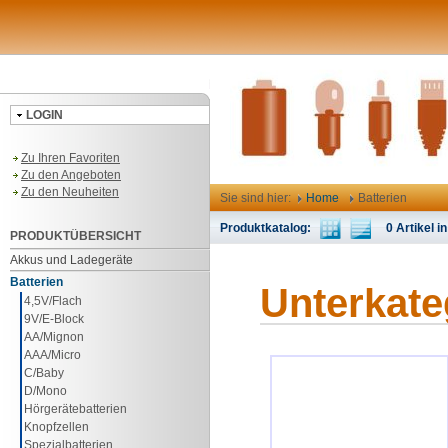
LOGIN
Zu Ihren Favoriten
Zu den Angeboten
Zu den Neuheiten
Sie sind hier:
Home
Batterien
Produktkatalog:
0 Artikel in
PRODUKTÜBERSICHT
Akkus und Ladegeräte
Batterien
Unterkate
4,5V/Flach
9V/E-Block
AA/Mignon
AAA/Micro
C/Baby
D/Mono
Hörgerätebatterien
Knopfzellen
Spezialbatterien