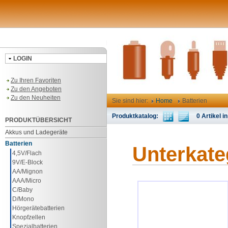
LOGIN
Zu Ihren Favoriten
Zu den Angeboten
Zu den Neuheiten
Sie sind hier:
Home
Batterien
Produktkatalog:
0 Artikel in
PRODUKTÜBERSICHT
Akkus und Ladegeräte
Batterien
Unterkate
4,5V/Flach
9V/E-Block
AA/Mignon
AAA/Micro
C/Baby
D/Mono
Hörgerätebatterien
Knopfzellen
Spezialbatterien