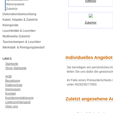
D/Mono
Warenpakete
Zubehör
Dekorationsbeleuchtung
Kabel, Adapter & Zubehör
Zubehör
Kleingeräte
Leuchtmittel & Leuchten
Multimedia-Zubehör
Taschenlampen & Leuchten
Werkstatt- & Reinigungsbedarf
Individuelles Angebot
LINKS
Startseite
Sie benötigen ein persönliches An
Shop-Startseite
teilen Sie uns dafür die gewünsch
AGB
Im Falle eines Preisunterschieds
Bezahlung
unter 06282/9277850.
Datenschutz
Impressum
Kontakt
Kundenregistrierung
Zuletzt angesehene Ar
Lieferung/Versand
Über uns