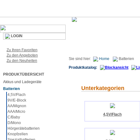
LOGIN
Zu Ihren Favoriten
Zu den Angeboten
Sie sind hier:
Home
Batterien
Zu den Neuheiten
Produktkatalog:
PRODUKTÜBERSICHT
Akkus und Ladegeräte
Unterkategorien
Batterien
4,5V/Flach
9V/E-Block
AA/Mignon
AAA/Micro
4,5V/Flach
C/Baby
D/Mono
Hörgerätebatterien
Knopfzellen
Spezialbatterien