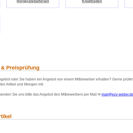
Hörgerätebatterien
Knopfzellen
 & Preisprüfung
gebot oder Sie haben ein Angebot von einem Mitbewerber erhalten? Gerne prüfen wi
ten Artikel und Mengen mit.
 senden Sie uns bitte das Angebot des Mitbewerbers per Mail
✉
mail@ezv-weber.d
tikel