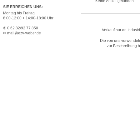
Keine Artikel gefunden
SIE ERREICHEN UNS:
Montag bis Freitag
8:00-12:00 + 14:00-18:00 Uhr
✆ 0 62 82/92 77 850
Verkauf nur an Industr
✉
mail@ezv-weber.de
Die von uns verwendet
zur Beschreibung bz