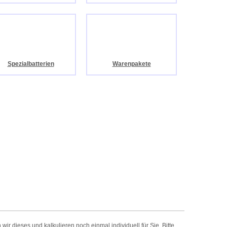
Spezialbatterien
Warenpakete
r dieses und kalkulieren noch einmal individuell für Sie. Bitte