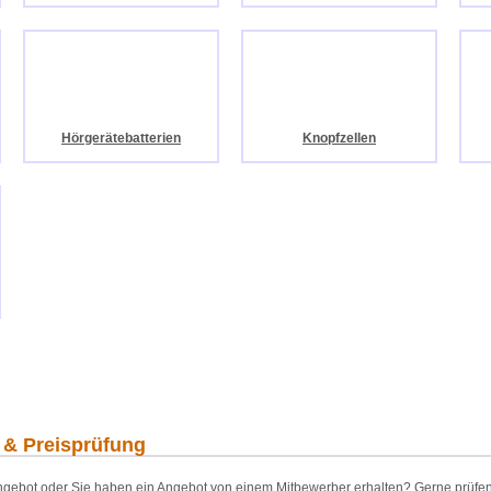
Hörgerätebatterien
Knopfzellen
 & Preisprüfung
gebot oder Sie haben ein Angebot von einem Mitbewerber erhalten? Gerne prüfen wi