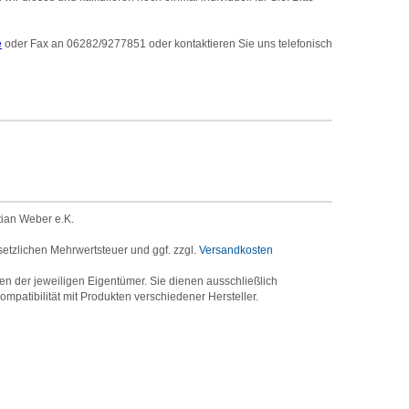
e
oder Fax an 06282/9277851 oder kontaktieren Sie uns telefonisch
tian Weber e.K.
setzlichen Mehrwertsteuer und ggf. zzgl.
Versandkosten
der jeweiligen Eigentümer. Sie dienen ausschließlich
mpatibilität mit Produkten verschiedener Hersteller.