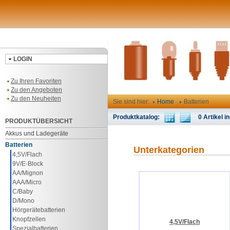
LOGIN
Zu Ihren Favoriten
Zu den Angeboten
Zu den Neuheiten
Sie sind hier:
Home
Batterien
Produktkatalog:
0 Artikel in
PRODUKTÜBERSICHT
Akkus und Ladegeräte
Batterien
Unterkategorien
4,5V/Flach
9V/E-Block
AA/Mignon
AAA/Micro
C/Baby
D/Mono
Hörgerätebatterien
Knopfzellen
4,5V/Flach
Spezialbatterien