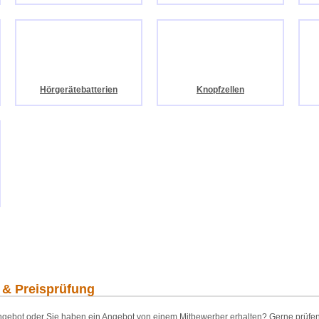
Hörgerätebatterien
Knopfzellen
 & Preisprüfung
gebot oder Sie haben ein Angebot von einem Mitbewerber erhalten? Gerne prüfen wi