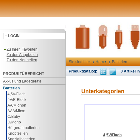
LOGIN
Zu Ihren Favoriten
Zu den Angeboten
Zu den Neuheiten
Sie sind hier:
Home
Batterien
Produktkatalog:
0 Artikel in
PRODUKTÜBERSICHT
Akkus und Ladegeräte
Batterien
Unterkategorien
4,5V/Flach
9V/E-Block
AA/Mignon
AAA/Micro
C/Baby
D/Mono
Hörgerätebatterien
Knopfzellen
4,5V/Flach
Spezialbatterien