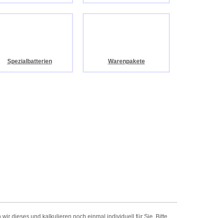
Spezialbatterien
Warenpakete
r dieses und kalkulieren noch einmal individuell für Sie. Bitte