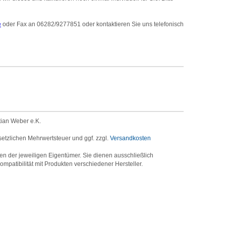
e
oder Fax an 06282/9277851 oder kontaktieren Sie uns telefonisch
tian Weber e.K.
setzlichen Mehrwertsteuer und ggf. zzgl.
Versandkosten
der jeweiligen Eigentümer. Sie dienen ausschließlich
mpatibilität mit Produkten verschiedener Hersteller.