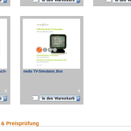
uch-
nedis TV-Simulator, Box
€
€
 & Preisprüfung