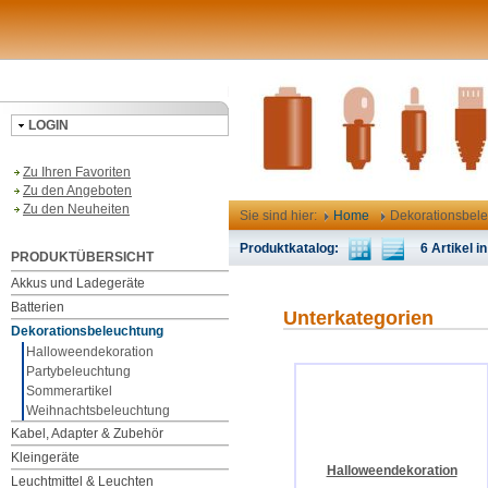
LOGIN
Zu Ihren Favoriten
Zu den Angeboten
Zu den Neuheiten
Sie sind hier:
Home
Dekorationsbel
Produktkatalog:
6 Artikel in
PRODUKTÜBERSICHT
Akkus und Ladegeräte
Batterien
Unterkategorien
Dekorationsbeleuchtung
Halloweendekoration
Partybeleuchtung
Sommerartikel
Weihnachtsbeleuchtung
Kabel, Adapter & Zubehör
Kleingeräte
Halloweendekoration
Leuchtmittel & Leuchten