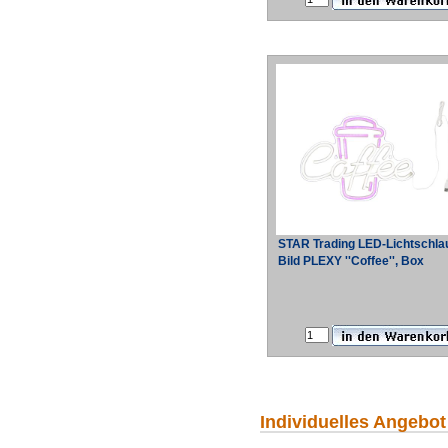
STAR Trading LED-Lichtschla
Bild PLEXY ''Coffee'', Box
Individuelles Angebot