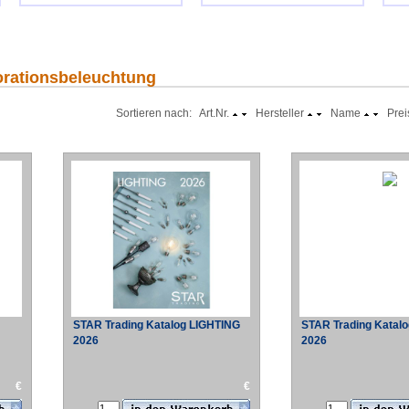
korationsbeleuchtung
Sortieren nach: Art.Nr.
Hersteller
Name
Prei
STAR Trading Katalog LIGHTING
STAR Trading Katalo
2026
2026
€
€