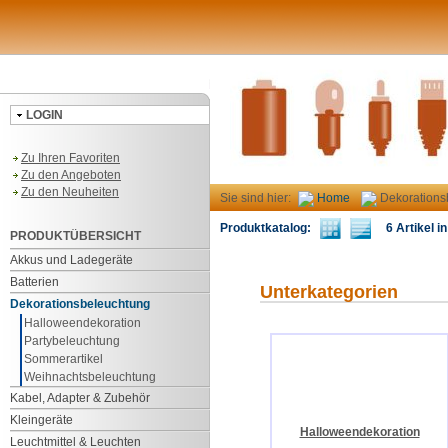
LOGIN
Zu Ihren Favoriten
Zu den Angeboten
Zu den Neuheiten
Sie sind hier:
Home
Dekorations
Produktkatalog:
6 Artikel in
PRODUKTÜBERSICHT
Akkus und Ladegeräte
Batterien
Unterkategorien
Dekorationsbeleuchtung
Halloweendekoration
Partybeleuchtung
Sommerartikel
Weihnachtsbeleuchtung
Kabel, Adapter & Zubehör
Kleingeräte
Halloweendekoration
Leuchtmittel & Leuchten