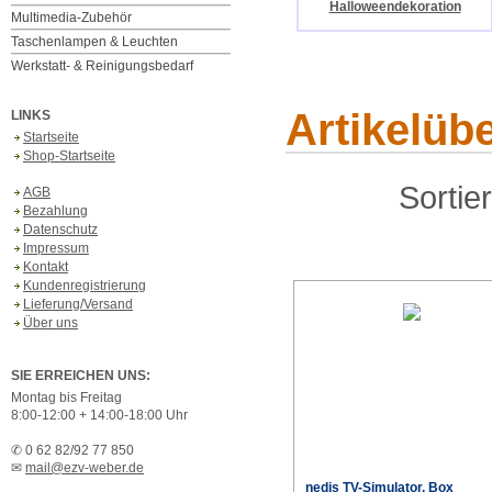
Halloweendekoration
Multimedia-Zubehör
Taschenlampen & Leuchten
Werkstatt- & Reinigungsbedarf
Artikelüb
LINKS
Startseite
Shop-Startseite
Sortie
AGB
Bezahlung
Datenschutz
Impressum
Kontakt
Kundenregistrierung
Lieferung/Versand
Über uns
SIE ERREICHEN UNS:
Montag bis Freitag
8:00-12:00 + 14:00-18:00 Uhr
✆ 0 62 82/92 77 850
✉
mail@ezv-weber.de
nedis TV-Simulator, Box