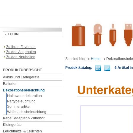
LOGIN
Zu Ihren Favoriten
Zu den Angeboten
Zu den Neuheiten
Sie sind hier:
Home
Dekorationsbel
Produktkatalog:
6 Artikel in
PRODUKTÜBERSICHT
Akkus und Ladegeräte
Batterien
Unterkate
Dekorationsbeleuchtung
Halloweendekoration
Partybeleuchtung
Sommerartikel
Weihnachtsbeleuchtung
Kabel, Adapter & Zubehör
Kleingeräte
Leuchtmittel & Leuchten