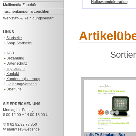
Halloweendekoration
Multimedia-Zubehör
Taschenlampen & Leuchten
Werkstatt- & Reinigungsbedarf
Artikelüb
LINKS
Startseite
Shop-Startseite
Sortie
AGB
Bezahlung
Datenschutz
Impressum
Kontakt
Kundenregistrierung
Lieferung/Versand
Über uns
SIE ERREICHEN UNS:
Montag bis Freitag
8:00-12:00 + 14:00-18:00 Uhr
✆ 0 62 82/92 77 850
✉
mail@ezv-weber.de
nedis TV-Simulator, Box