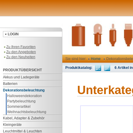
LOGIN
Zu Ihren Favoriten
Zu den Angeboten
Zu den Neuheiten
Sie sind hier:
Home
Dekorationsbel
Produktkatalog:
6 Artikel in
PRODUKTÜBERSICHT
Akkus und Ladegeräte
Batterien
Unterkate
Dekorationsbeleuchtung
Halloweendekoration
Partybeleuchtung
Sommerartikel
Weihnachtsbeleuchtung
Kabel, Adapter & Zubehör
Kleingeräte
Leuchtmittel & Leuchten