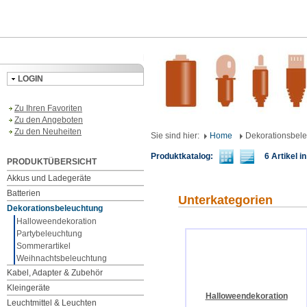
LOGIN
Zu Ihren Favoriten
Zu den Angeboten
Zu den Neuheiten
Sie sind hier:
Home
Dekorationsbel
Produktkatalog:
6 Artikel in
PRODUKTÜBERSICHT
Akkus und Ladegeräte
Batterien
Unterkategorien
Dekorationsbeleuchtung
Halloweendekoration
Partybeleuchtung
Sommerartikel
Weihnachtsbeleuchtung
Kabel, Adapter & Zubehör
Kleingeräte
Halloweendekoration
Leuchtmittel & Leuchten