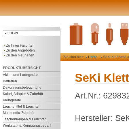
LOGIN
Zu Ihren Favoriten
Zu den Angeboten
Zu den Neuheiten
Sie sind hier:
Home
SeKi Klettband 
PRODUKTÜBERSICHT
SeKi Klet
Akkus und Ladegeräte
Batterien
Dekorationsbeleuchtung
Art.Nr.: 62983
Kabel, Adapter & Zubehör
Kleingeräte
Leuchtmittel & Leuchten
Multimedia-Zubehör
Hersteller: SeK
Taschenlampen & Leuchten
Werkstatt- & Reinigungsbedarf