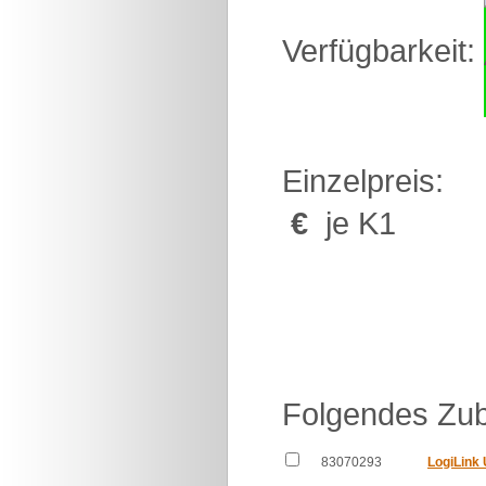
Verfügbarkeit:
Einzelpreis:
€
je K1
Folgendes Zub
83070293
LogiLink