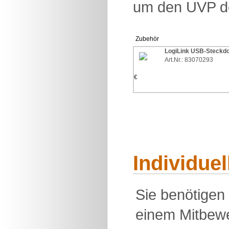
um den UVP des
Zubehör
LogiLink USB-Steckd
Art.Nr.: 83070293
€
Individue
Sie benötigen
einem Mitbewe