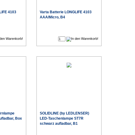
LIFE 4103
Varta
Batterie LONGLIFE 4103
AAA/Micro, B4
€
€
Sonderpreis
Sonderpreis
irnlampe
SOLIDLINE (by LEDLENSER)
fladbar, Box
LED-Taschenlampe ST7R
schwarz aufladbar, B1
€
€
Sonderpreis
Sonderpreis