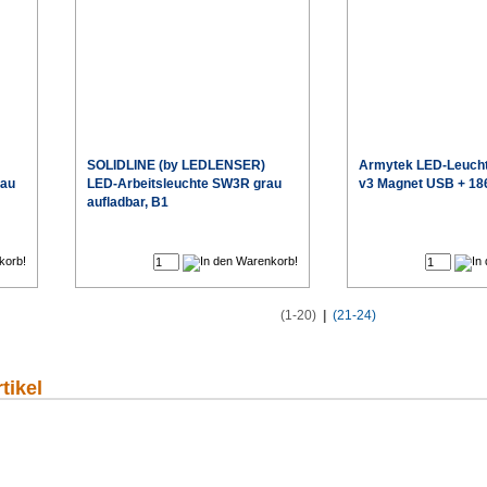
SOLIDLINE (by LEDLENSER)
Armytek
LED-Leucht
rau
LED-Arbeitsleuchte SW3R grau
v3 Magnet USB + 18
aufladbar, B1
€
€
eis
Sonderpreis
(1-20)
|
(21-24)
tikel