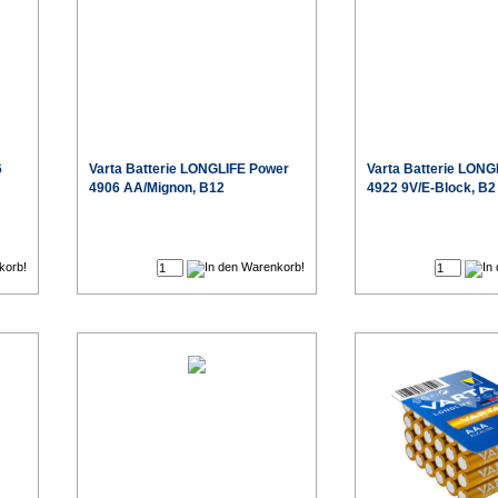
6
Varta
Batterie LONGLIFE Power
Varta
Batterie LONG
4906 AA/Mignon, B12
4922 9V/E-Block, B2
€
€
eis
Sonderpreis