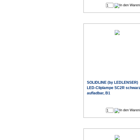
SOLIDLINE (by LEDLENSER)
LED-Cliplampe SC2R schwar
aufladbar, B1
Sonderpr