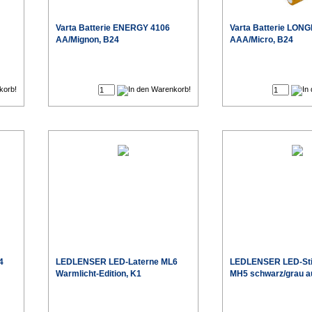
Varta
Batterie ENERGY 4106
Varta
Batterie LONG
AA/Mignon, B24
AAA/Micro, B24
€
€
eis
Sonderpreis
4
LEDLENSER
LED-Laterne ML6
LEDLENSER
LED-St
Warmlicht-Edition, K1
MH5 schwarz/grau au
€
€
eis
Sonderpreis