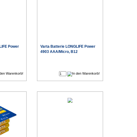
LIFE Power
Varta
Batterie LONGLIFE Power
4903 AAA/Micro, B12
€
€
Sonderpreis
Sonderpreis