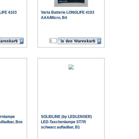
LIFE 4103
Varta
Batterie LONGLIFE 4103
AAA/Micro, B4
€
€
Sonderpreis
Sonderpreis
irnlampe
SOLIDLINE (by LEDLENSER)
fladbar, Box
LED-Taschenlampe ST7R
schwarz aufladbar, B1
€
€
Sonderpreis
Sonderpreis