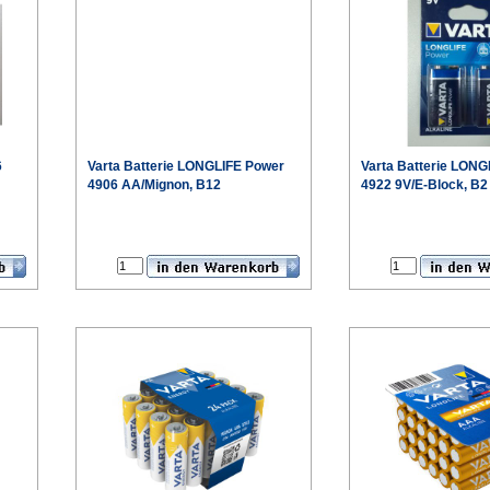
6
Varta
Batterie LONGLIFE Power
Varta
Batterie LONG
4906 AA/Mignon, B12
4922 9V/E-Block, B2
€
€
eis
Sonderpreis