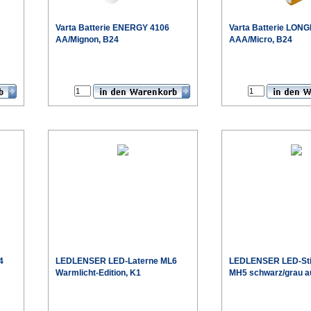
Varta
Batterie ENERGY 4106
Varta
Batterie LONG
AA/Mignon, B24
AAA/Micro, B24
€
€
eis
Sonderpreis
4
LEDLENSER
LED-Laterne ML6
LEDLENSER
LED-St
Warmlicht-Edition, K1
MH5 schwarz/grau au
€
€
eis
Sonderpreis