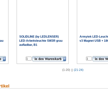
SOLIDLINE (by LEDLENSER)
Armytek
LED-Leucht
rau
LED-Arbeitsleuchte SW3R grau
v3 Magnet USB + 18
aufladbar, B1
€
€
eis
Sonderpreis
(1-20)
|
(21-24)
tikel