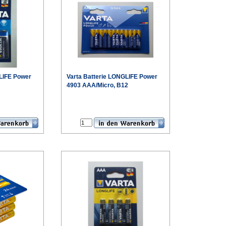
LIFE Power
Varta
Batterie LONGLIFE Power
4903 AAA/Micro, B12
€
€
Sonderpreis
Sonderpreis