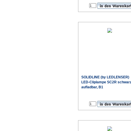
SOLIDLINE (by LEDLENSER)
LED-Cliplampe SC2R schwar
aufladbar, B1
Sonderpr