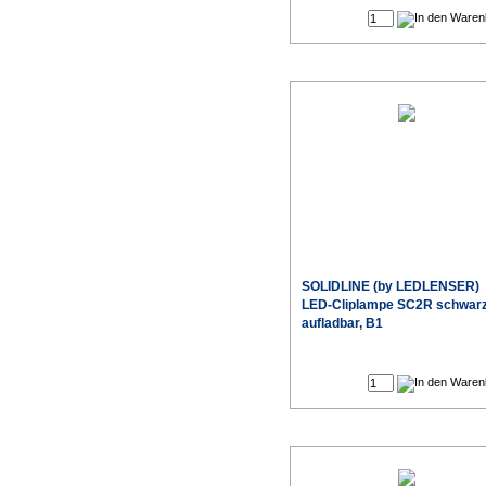
SOLIDLINE (by LEDLENSER)
LED-Cliplampe SC2R schwar
aufladbar, B1
Sonderpr