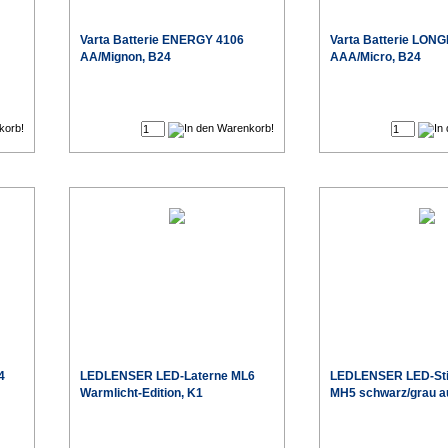
Varta
Batterie ENERGY 4106
Varta
Batterie LONG
AA/Mignon, B24
AAA/Micro, B24
€
€
eis
Sonderpreis
4
LEDLENSER
LED-Laterne ML6
LEDLENSER
LED-St
Warmlicht-Edition, K1
MH5 schwarz/grau au
€
€
eis
Sonderpreis