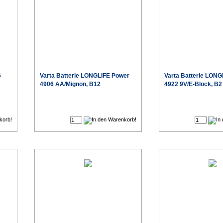
6
Varta
Batterie LONGLIFE Power
Varta
Batterie LONG
4906 AA/Mignon, B12
4922 9V/E-Block, B2
€
€
eis
Sonderpreis