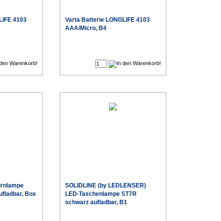
LIFE 4103
Varta
Batterie LONGLIFE 4103
AAA/Micro, B4
€
€
Sonderpreis
Sonderpreis
irnlampe
SOLIDLINE (by LEDLENSER)
fladbar, Box
LED-Taschenlampe ST7R
schwarz aufladbar, B1
€
€
Sonderpreis
Sonderpreis