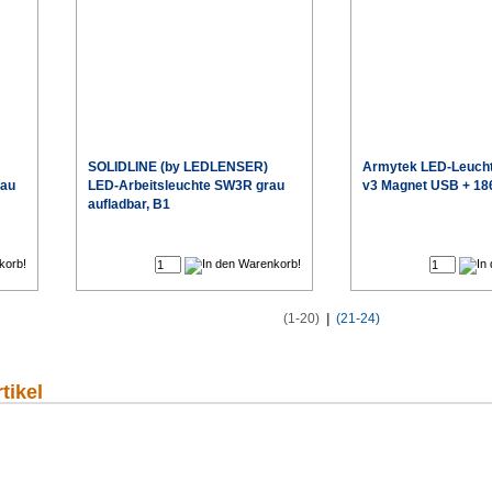
SOLIDLINE (by LEDLENSER)
Armytek
LED-Leucht
rau
LED-Arbeitsleuchte SW3R grau
v3 Magnet USB + 18
aufladbar, B1
€
€
eis
Sonderpreis
(1-20)
|
(21-24)
tikel