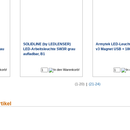
SOLIDLINE (by LEDLENSER)
Armytek
LED-Leucht
rau
LED-Arbeitsleuchte SW3R grau
v3 Magnet USB + 18
aufladbar, B1
€
€
eis
Sonderpreis
(1-20)
|
(21-24)
tikel