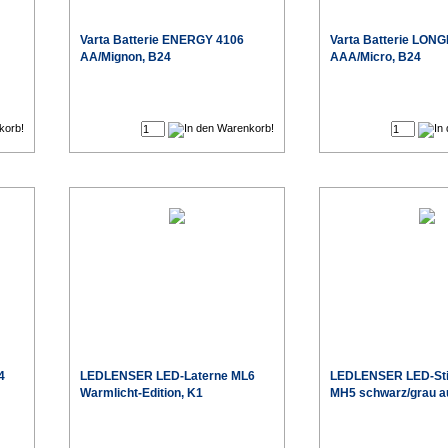
Varta
Batterie ENERGY 4106
Varta
Batterie LONG
AA/Mignon, B24
AAA/Micro, B24
€
€
eis
Sonderpreis
4
LEDLENSER
LED-Laterne ML6
LEDLENSER
LED-St
Warmlicht-Edition, K1
MH5 schwarz/grau au
€
€
eis
Sonderpreis