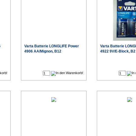
6
Varta
Batterie LONGLIFE Power
Varta
Batterie LONG
4906 AA/Mignon, B12
4922 9V/E-Block, B2
€
€
eis
Sonderpreis