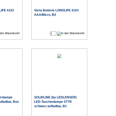
LIFE 4103
Varta
Batterie LONGLIFE 4103
AAA/Micro, B4
€
€
Sonderpreis
Sonderpreis
irnlampe
SOLIDLINE (by LEDLENSER)
fladbar, Box
LED-Taschenlampe ST7R
schwarz aufladbar, B1
€
€
Sonderpreis
Sonderpreis