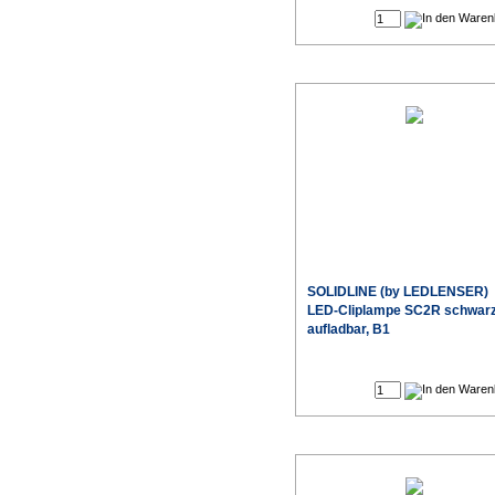
SOLIDLINE (by LEDLENSER)
LED-Cliplampe SC2R schwar
aufladbar, B1
Sonderpr