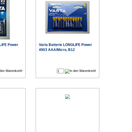
LIFE Power
Varta
Batterie LONGLIFE Power
4903 AAA/Micro, B12
€
€
Sonderpreis
Sonderpreis